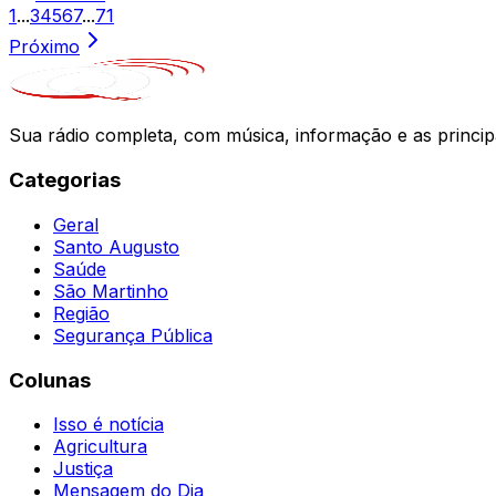
1
...
3
4
5
6
7
...
71
Próximo
Sua rádio completa, com música, informação e as princip
Categorias
Geral
Santo Augusto
Saúde
São Martinho
Região
Segurança Pública
Colunas
Isso é notícia
Agricultura
Justiça
Mensagem do Dia