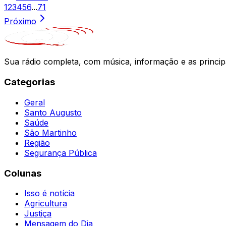
1
2
3
4
5
6
...
71
Próximo
Sua rádio completa, com música, informação e as princip
Categorias
Geral
Santo Augusto
Saúde
São Martinho
Região
Segurança Pública
Colunas
Isso é notícia
Agricultura
Justiça
Mensagem do Dia