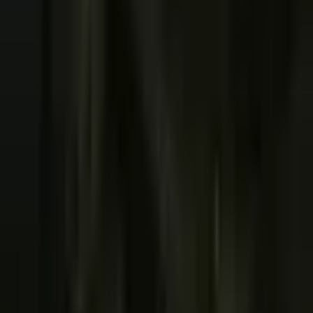
Segurança Pública
Colunas
Isso é notícia
Agricultura
Justiça
Mensagem do Dia
Institucional
Programação
Obituário
Vagas de Emprego
Bolsas de Emprego
Equipe
Contato
Política de privacidade
Siga-nos