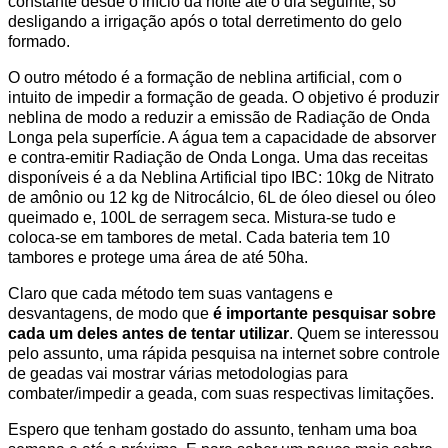
constante desde o início da noite até o dia seguinte, só
desligando a irrigação após o total derretimento do gelo
formado.
O outro método é a formação de neblina artificial, com o
intuito de impedir a formação de geada. O objetivo é produzir
neblina de modo a reduzir a emissão de Radiação de Onda
Longa pela superfície. A água tem a capacidade de absorver
e contra-emitir Radiação de Onda Longa. Uma das receitas
disponíveis é a da Neblina Artificial tipo IBC: 10kg de Nitrato
de amônio ou 12 kg de Nitrocálcio, 6L de óleo diesel ou óleo
queimado e, 100L de serragem seca. Mistura-se tudo e
coloca-se em tambores de metal. Cada bateria tem 10
tambores e protege uma área de até 50ha.
Claro que cada método tem suas vantagens e
desvantagens, de modo que
é importante pesquisar sobre
cada um deles antes de tentar utilizar
. Quem se interessou
pelo assunto, uma rápida pesquisa na internet sobre controle
de geadas vai mostrar várias metodologias para
combater/impedir a geada, com suas respectivas limitações.
Espero que tenham gostado do assunto, tenham uma boa