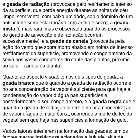
a
geada de radiação
(provocada pelo resfriamento intenso
da superfície, que perde energia durante as noites de céu
limpo, sem vento, com baixa umidade, sob o domínio de um
anticiclone semi-estacionário com ar frio e seco), a
geada
mista
(é mais rara, mas é observada quando os processos
de geada de advecção e de radiação ocorrem
sucessivamente), e a
geada de canela
(provocada pela
ação do vento que sopra morro abaixo em noites de intenso
resfriamento da superfície, promovendo o congelamento da
seiva nos vasos condutores do caule das plantas, próximo
ao solo – canela da planta).
Quanto ao aspecto visual, temos dois tipos de geada: a
geada branca
que é quando a geada de radiação ocorre e
no ar a concentração de vapor é suficiente para que haja a
condensação do vapor d´água nas superfícies e,
posteriormente, o seu congelamento, e a
geada negra
que é
quando a geada de radiação ocorre e no ar a concentração
de vapor d´água é muito baixa, ocorrendo a morte do tecido
vegetal sem que haja nas superfícies a formação de gelo.
Vários fatores interferem na formação das geadas: tem os
fatores macroclimáticos relacionados a latitude, altitude,