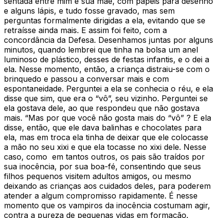
sentada entre mim e sua mãe, com papéis para desenho
e alguns lápis, e tudo fosse gravado, mas sem
perguntas formalmente dirigidas a ela, evitando que se
retraísse ainda mais. E assim foi feito, com a
concordância da Defesa. Desenhamos juntas por alguns
minutos, quando lembrei que tinha na bolsa um anel
luminoso de plástico, desses de festas infantis, e o dei a
ela. Nesse momento, então, a criança distraiu-se com o
brinquedo e passou a conversar mais e com
espontaneidade. Perguntei a ela se conhecia o réu, e ela
disse que sim, que era o “vô”, seu vizinho. Perguntei se
ela gostava dele, ao que respondeu que não gostava
mais. “Mas por que você não gosta mais do “vô” ? E ela
disse, então, que ele dava balinhas e chocolates para
ela, mas em troca ela tinha de deixar que ele colocasse
a mão no seu xixi e que ela tocasse no xixi dele. Nesse
caso, como em tantos outros, os pais são traídos por
sua inocência, por sua boa-fé, consentindo que seus
filhos pequenos visitem adultos amigos, ou mesmo
deixando as crianças aos cuidados deles, para poderem
atender a algum compromisso rapidamente. É nesse
momento que os vampiros da inocência costumam agir,
contra a pureza de pequenas vidas em formação.