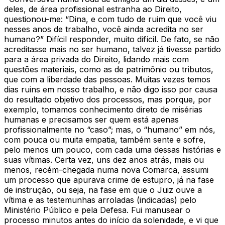
deles, de área profissional estranha ao Direito,
questionou-me: “Dina, e com tudo de ruim que você viu
nesses anos de trabalho, você ainda acredita no ser
humano?” Difícil responder, muito difícil. De fato, se não
acreditasse mais no ser humano, talvez já tivesse partido
para a área privada do Direito, lidando mais com
questões materiais, como as de patrimônio ou tributos,
que com a liberdade das pessoas. Muitas vezes temos
dias ruins em nosso trabalho, e não digo isso por causa
do resultado objetivo dos processos, mas porque, por
exemplo, tomamos conhecimento direto de misérias
humanas e precisamos ser quem está apenas
profissionalmente no “caso”; mas, o “humano” em nós,
com pouca ou muita empatia, também sente e sofre,
pelo menos um pouco, com cada uma dessas histórias e
suas vítimas. Certa vez, uns dez anos atrás, mais ou
menos, recém-chegada numa nova Comarca, assumi
um processo que apurava crime de estupro, já na fase
de instrução, ou seja, na fase em que o Juiz ouve a
vítima e as testemunhas arroladas (indicadas) pelo
Ministério Público e pela Defesa. Fui manusear o
processo minutos antes do início da solenidade, e vi que