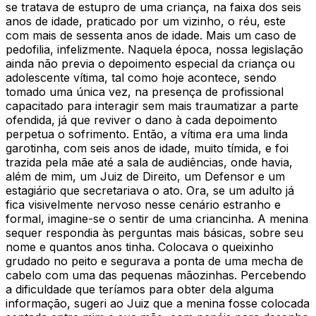
se tratava de estupro de uma criança, na faixa dos seis
anos de idade, praticado por um vizinho, o réu, este
com mais de sessenta anos de idade. Mais um caso de
pedofilia, infelizmente. Naquela época, nossa legislação
ainda não previa o depoimento especial da criança ou
adolescente vítima, tal como hoje acontece, sendo
tomado uma única vez, na presença de profissional
capacitado para interagir sem mais traumatizar a parte
ofendida, já que reviver o dano à cada depoimento
perpetua o sofrimento. Então, a vítima era uma linda
garotinha, com seis anos de idade, muito tímida, e foi
trazida pela mãe até a sala de audiências, onde havia,
além de mim, um Juiz de Direito, um Defensor e um
estagiário que secretariava o ato. Ora, se um adulto já
fica visivelmente nervoso nesse cenário estranho e
formal, imagine-se o sentir de uma criancinha. A menina
sequer respondia às perguntas mais básicas, sobre seu
nome e quantos anos tinha. Colocava o queixinho
grudado no peito e segurava a ponta de uma mecha de
cabelo com uma das pequenas mãozinhas. Percebendo
a dificuldade que teríamos para obter dela alguma
informação, sugeri ao Juiz que a menina fosse colocada