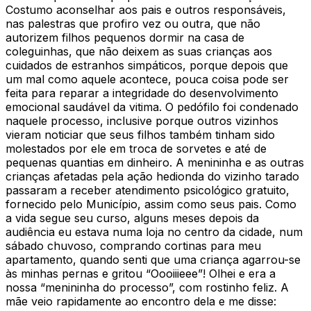
Costumo aconselhar aos pais e outros responsáveis,
nas palestras que profiro vez ou outra, que não
autorizem filhos pequenos dormir na casa de
coleguinhas, que não deixem as suas crianças aos
cuidados de estranhos simpáticos, porque depois que
um mal como aquele acontece, pouca coisa pode ser
feita para reparar a integridade do desenvolvimento
emocional saudável da vitima. O pedófilo foi condenado
naquele processo, inclusive porque outros vizinhos
vieram noticiar que seus filhos também tinham sido
molestados por ele em troca de sorvetes e até de
pequenas quantias em dinheiro. A menininha e as outras
crianças afetadas pela ação hedionda do vizinho tarado
passaram a receber atendimento psicológico gratuito,
fornecido pelo Município, assim como seus pais. Como
a vida segue seu curso, alguns meses depois da
audiência eu estava numa loja no centro da cidade, num
sábado chuvoso, comprando cortinas para meu
apartamento, quando senti que uma criança agarrou-se
às minhas pernas e gritou “Oooiiieee”! Olhei e era a
nossa “menininha do processo”, com rostinho feliz. A
mãe veio rapidamente ao encontro dela e me disse: